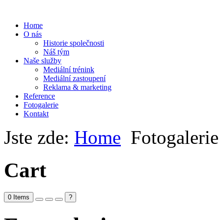
Home
O nás
Historie společnosti
Náš tým
Naše služby
Mediální trénink
Mediální zastoupení
Reklama & marketing
Reference
Fotogalerie
Kontakt
Jste zde:
Home
Fotogalerie
Cart
0
Items
?