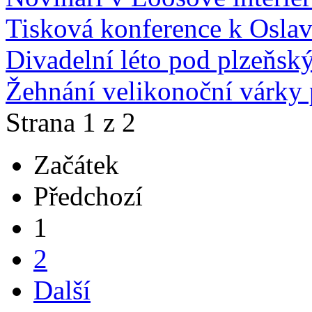
Tisková konference k Osla
Divadelní léto pod plzeňs
Žehnání velikonoční várky 
Strana 1 z 2
Začátek
Předchozí
1
2
Další