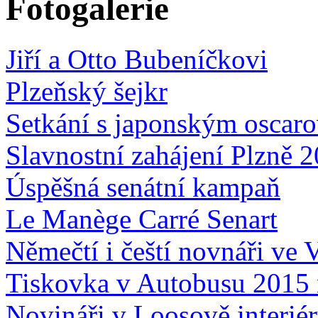
Fotogalerie
Jiří a Otto Bubeníčkovi
Plzeňský šejkr
Setkání s japonským oscar
Slavnostní zahájení Plzně 
Úspěšná senátní kampaň
Le Manège Carré Senart
Němečtí i čeští novnáři ve 
Tiskovka v Autobusu 2015 
Novináři v Loosově interié