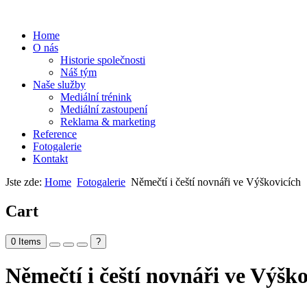
Home
O nás
Historie společnosti
Náš tým
Naše služby
Mediální trénink
Mediální zastoupení
Reklama & marketing
Reference
Fotogalerie
Kontakt
Jste zde:
Home
Fotogalerie
Němečtí i čeští novnáři ve Výškovicích
Cart
0
Items
?
Němečtí i čeští novnáři ve Výško