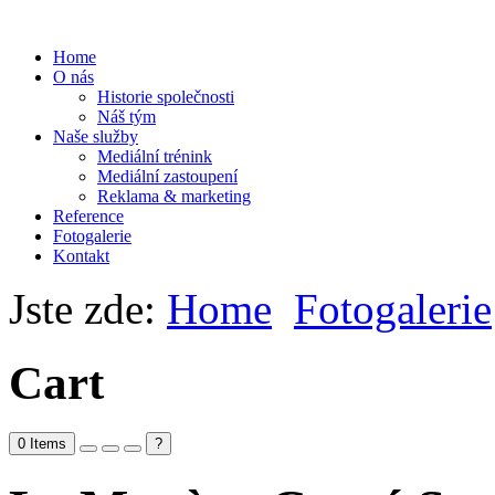
Home
O nás
Historie společnosti
Náš tým
Naše služby
Mediální trénink
Mediální zastoupení
Reklama & marketing
Reference
Fotogalerie
Kontakt
Jste zde:
Home
Fotogalerie
Cart
0
Items
?