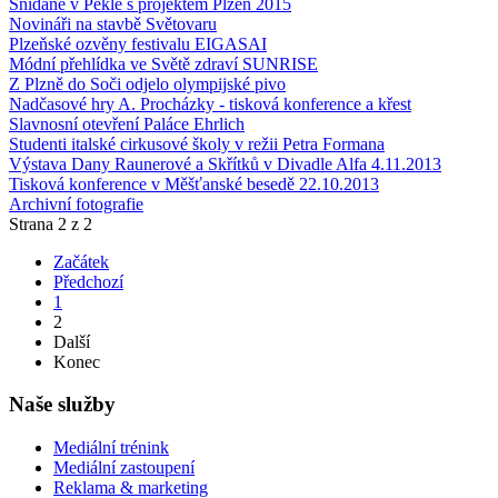
Snídaně v Pekle s projektem Plzeň 2015
Novináři na stavbě Světovaru
Plzeňské ozvěny festivalu EIGASAI
Módní přehlídka ve Světě zdraví SUNRISE
Z Plzně do Soči odjelo olympijské pivo
Nadčasové hry A. Procházky - tisková konference a křest
Slavnosní otevření Paláce Ehrlich
Studenti italské cirkusové školy v režii Petra Formana
Výstava Dany Raunerové a Skřítků v Divadle Alfa 4.11.2013
Tisková konference v Měšťanské besedě 22.10.2013
Archivní fotografie
Strana 2 z 2
Začátek
Předchozí
1
2
Další
Konec
Naše služby
Mediální trénink
Mediální zastoupení
Reklama & marketing