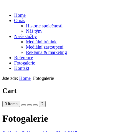
Home
O nás
Historie společnosti
Náš tým
Naše služby
Mediální trénink
Mediální zastoupení
Reklama & marketing
Reference
Fotogalerie
Kontakt
Jste zde:
Home
Fotogalerie
Cart
0
Items
?
Fotogalerie